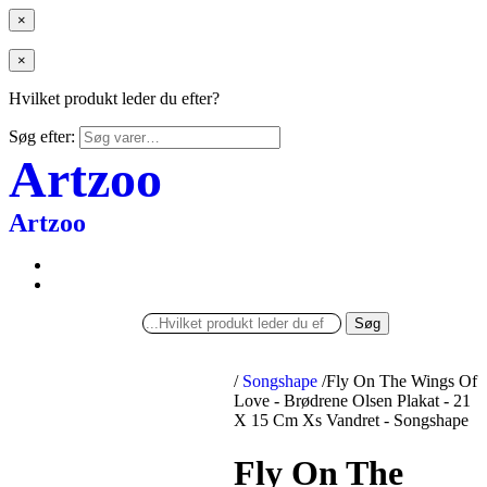
×
×
Hvilket produkt leder du efter?
Søg efter:
Artzoo
Artzoo
Søg
/
Songshape
/
Fly On The Wings Of
Love - Brødrene Olsen Plakat - 21
X 15 Cm Xs Vandret - Songshape
Fly On The