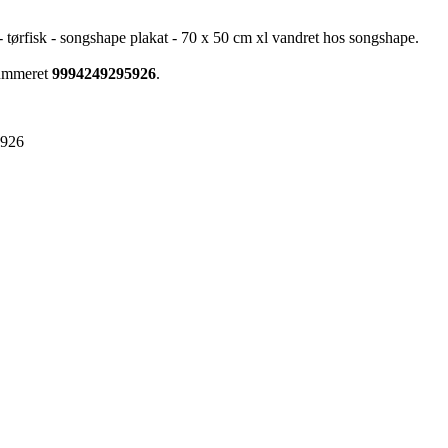
- tørfisk - songshape plakat - 70 x 50 cm xl vandret hos songshape.
nummeret
9994249295926
.
5926