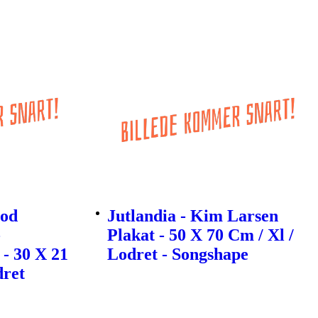
Mod
Jutlandia - Kim Larsen
-
Plakat - 50 X 70 Cm / Xl /
- 30 X 21
Lodret - Songshape
dret