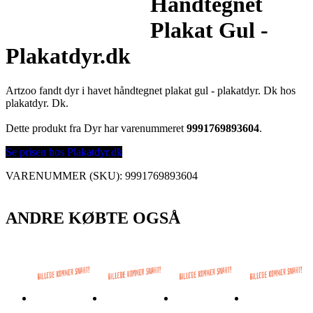
Håndtegnet
Plakat Gul -
Plakatdyr.dk
Artzoo fandt dyr i havet håndtegnet plakat gul - plakatdyr. Dk hos
plakatdyr. Dk.
Dette produkt fra Dyr har varenummeret
9991769893604
.
Se prisen hos Plakatdyr.dk
VARENUMMER (SKU):
9991769893604
ANDRE KØBTE OGSÅ