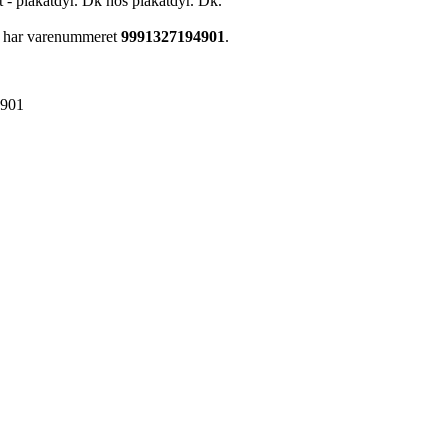
t - plakatdyr. Dk hos plakatdyr. Dk.
n har varenummeret
9991327194901
.
4901