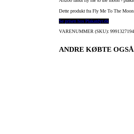
Artzoo fandt fly me to the moon - plaka
Dette produkt fra Fly Me To The Moo
Se prisen hos Plakatdyr.dk
VARENUMMER (SKU):
999132719
ANDRE KØBTE OGSÅ