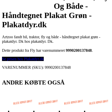
Og Både -
Håndtegnet Plakat Grøn -
Plakatdyr.dk
Artzoo fandt bil, traktor, fly og både - håndtegnet plakat grøn -
plakatdyr. Dk hos plakatdyr. Dk.
Dette produkt fra Fly har varenummeret
9990200137848
.
Se prisen hos Plakatdyr.dk
VARENUMMER (SKU):
9990200137848
ANDRE KØBTE OGSÅ