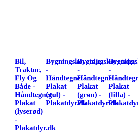
Bil,
Bygningskøretøjer
Bygningskøretøjer
Bygnings
Traktor,
-
-
-
Fly Og
Håndtegnet
Håndtegnet
Håndtegn
Både -
Plakat
Plakat
Plakat
Håndtegnet
(gul) -
(grøn) -
(lilla) -
Plakat
Plakatdyr.dk
Plakatdyr.dk
Plakatdy
(lyserød)
-
Plakatdyr.dk