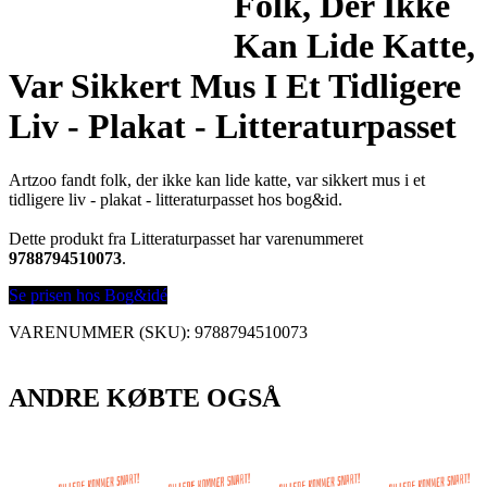
Folk, Der Ikke
Kan Lide Katte,
Var Sikkert Mus I Et Tidligere
Liv - Plakat - Litteraturpasset
Artzoo fandt folk, der ikke kan lide katte, var sikkert mus i et
tidligere liv - plakat - litteraturpasset hos bog&id.
Dette produkt fra Litteraturpasset har varenummeret
9788794510073
.
Se prisen hos Bog&idé
VARENUMMER (SKU):
9788794510073
ANDRE KØBTE OGSÅ