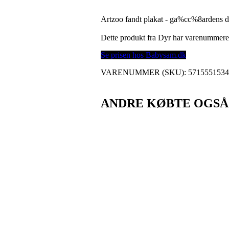
Artzoo fandt plakat - ga%cc%8ardens d
Dette produkt fra Dyr har varenummer
Se prisen hos Babysam.dk
VARENUMMER (SKU):
571555153
ANDRE KØBTE OGSÅ