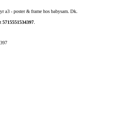
yr a3 - poster & frame hos babysam. Dk.
et
5715551534397
.
4397