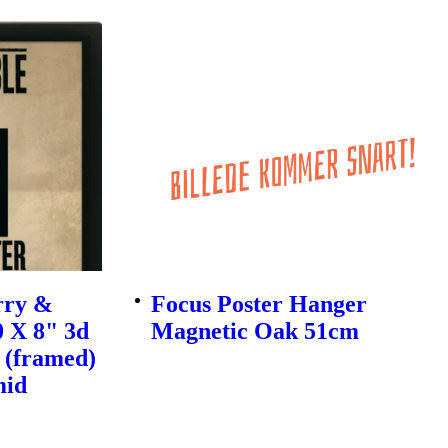
rry &
Focus Poster Hanger
0 X 8" 3d
Magnetic Oak 51cm
 (framed)
mid