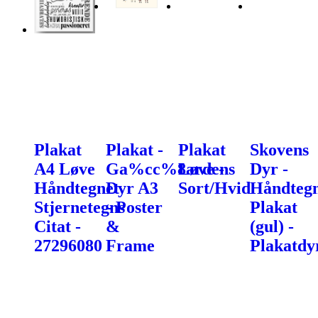
Plakat
Plakat -
Plakat
Skovens
A4 Løve
Ga%cc%8ardens
Løve -
Dyr -
Håndtegnet
Dyr A3
Sort/Hvid
Håndtegn
Stjernetegns
- Poster
Plakat
Citat -
&
(gul) -
27296080
Frame
Plakatdy