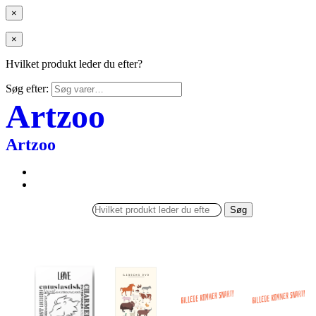
×
×
Hvilket produkt leder du efter?
Søg efter:
Artzoo
Artzoo
Søg