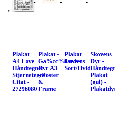
Plakat
Plakat -
Plakat
Skovens
A4 Løve
Ga%cc%8ardens
Løve -
Dyr -
Håndtegnet
Dyr A3
Sort/Hvid
Håndtegn
Stjernetegns
- Poster
Plakat
Citat -
&
(gul) -
27296080
Frame
Plakatdy