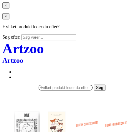
×
×
Hvilket produkt leder du efter?
Søg efter:
Artzoo
Artzoo
Søg