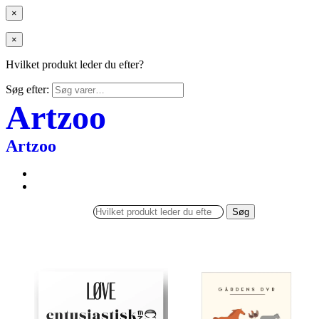
×
×
Hvilket produkt leder du efter?
Søg efter:
Artzoo
Artzoo
Søg