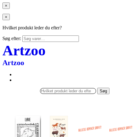
×
×
Hvilket produkt leder du efter?
Søg efter:
Artzoo
Artzoo
Søg