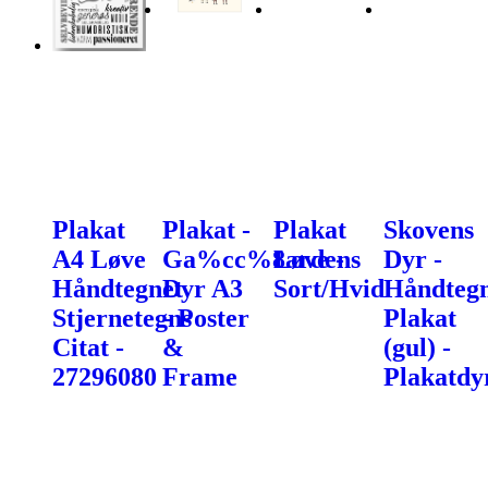
Plakat
Plakat -
Plakat
Skovens
A4 Løve
Ga%cc%8ardens
Løve -
Dyr -
Håndtegnet
Dyr A3
Sort/Hvid
Håndtegn
Stjernetegns
- Poster
Plakat
Citat -
&
(gul) -
27296080
Frame
Plakatdy