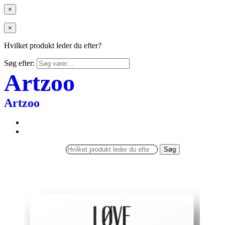
×
×
Hvilket produkt leder du efter?
Søg efter:
Artzoo
Artzoo
Søg