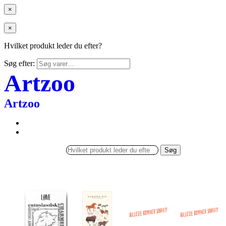
×
×
Hvilket produkt leder du efter?
Søg efter:
Artzoo
Artzoo
Søg