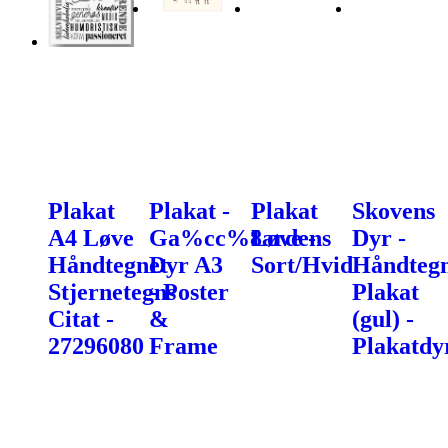
Plakat
Plakat -
Plakat
Skovens
A4 Løve
Ga%cc%8ardens
Løve -
Dyr -
Håndtegnet
Dyr A3
Sort/Hvid
Håndtegn
Stjernetegns
- Poster
Plakat
Citat -
&
(gul) -
27296080
Frame
Plakatdy